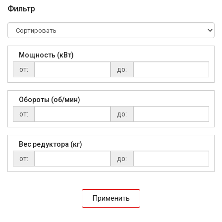
Фильтр
Мощность (кВт)
от:
до:
Обороты (об/мин)
от:
до:
Вес редуктора (кг)
от:
до:
Применить