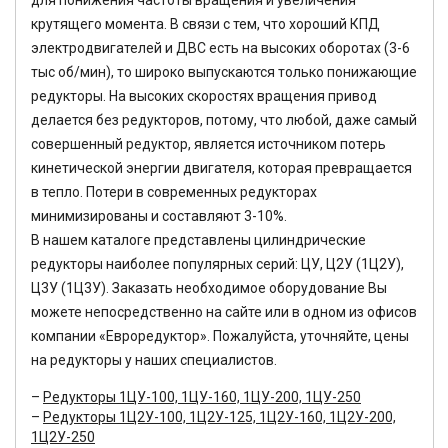
для понижения частоты вращения и увеличения
крутящего момента. В связи с тем, что хороший КПД
электродвигателей и ДВС есть на высоких оборотах (3-6
тыс об/мин), то широко выпускаются только понижающие
редукторы. На высоких скоростях вращения привод
делается без редукторов, потому, что любой, даже самый
совершенный редуктор, является источником потерь
кинетической энергии двигателя, которая превращается
в тепло. Потери в современных редукторах
минимизированы и составляют 3-10%.
В нашем каталоге представлены цилиндрические
редукторы наиболее популярных серий: ЦУ, Ц2У (1Ц2У),
Ц3У (1Ц3У). Заказать необходимое оборудование Вы
можете непосредственно на сайте или в одном из офисов
компании «Евроредуктор». Пожалуйста, уточняйте, цены
на редукторы у наших специалистов.
Редукторы 1ЦУ-100, 1ЦУ-160, 1ЦУ-200, 1ЦУ-250
Редукторы 1Ц2У-100, 1Ц2У-125, 1Ц2У-160, 1Ц2У-200,
1Ц2У-250