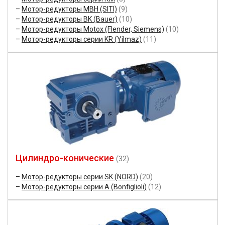
Мотор-редукторы MBH (SITI)
(9)
Мотор-редукторы BK (Bauer)
(10)
Мотор-редукторы Motox (Flender, Siemens)
(10)
Мотор-редукторы серии KR (Yilmaz)
(11)
Цилиндро-конические
(32)
Мотор-редукторы серии SK (NORD)
(20)
Мотор-редукторы серии A (Bonfiglioli)
(12)