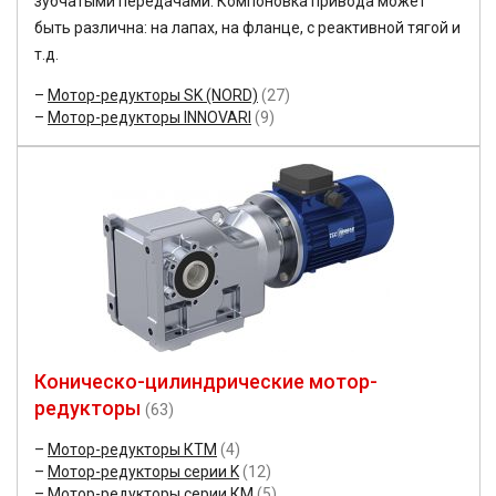
зубчатыми передачами. Компоновка привода может
быть различна: на лапах, на фланце, с реактивной тягой и
т.д.
Мотор-редукторы SK (NORD)
(27)
Мотор-редукторы INNOVARI
(9)
Коническо-цилиндрические мотор-
редукторы
(63)
Мотор-редукторы КТМ
(4)
Мотор-редукторы серии K
(12)
Мотор-редукторы серии КМ
(5)