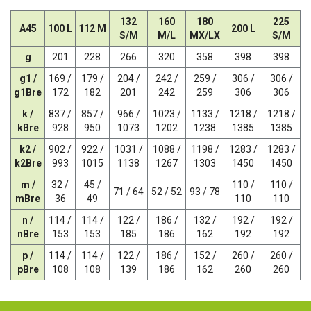
132
160
180
225
A45
100 L
112 M
200 L
S/M
M/L
MX/LX
S/M
g
201
228
266
320
358
398
398
g1 /
169 /
179 /
204 /
242 /
259 /
306 /
306 /
g1Bre
172
182
201
242
259
306
306
k /
837 /
857 /
966 /
1023 /
1133 /
1218 /
1218 /
kBre
928
950
1073
1202
1238
1385
1385
k2 /
902 /
922 /
1031 /
1088 /
1198 /
1283 /
1283 /
k2Bre
993
1015
1138
1267
1303
1450
1450
m /
32 /
45 /
110 /
110 /
71 / 64
52 / 52
93 / 78
mBre
36
49
110
110
n /
114 /
114 /
122 /
186 /
132 /
192 /
192 /
nBre
153
153
185
186
162
192
192
p /
114 /
114 /
122 /
186 /
152 /
260 /
260 /
pBre
108
108
139
186
162
260
260