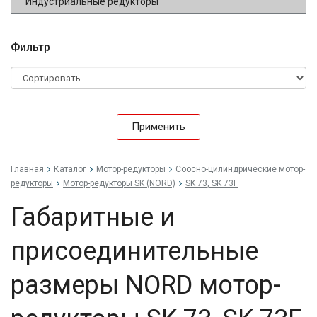
Индустриальные редукторы
Фильтр
Применить
Главная
Каталог
Мотор-редукторы
Соосно-цилиндрические мотор-
редукторы
Мотор-редукторы SK (NORD)
SK 73, SK 73F
Габаритные и
присоединительные
размеры NORD мотор-