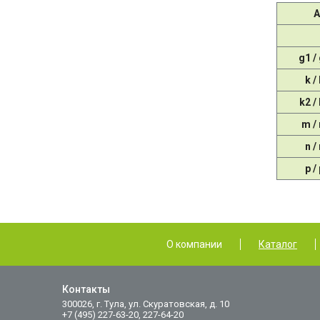
A
g1 /
k /
k2 /
m /
n /
p /
О компании
Каталог
Контакты
300026, г. Тула, ул. Скуратовская, д. 10
+7 (495) 227-63-20, 227-64-20