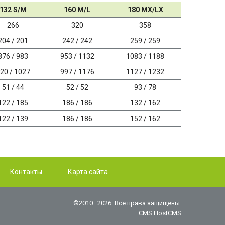
132 S/M
160 M/L
180 MX/LX
266
320
358
204 / 201
242 / 242
259 / 259
876 / 983
953 / 1132
1083 / 1188
20 / 1027
997 / 1176
1127 / 1232
51 / 44
52 / 52
93 / 78
122 / 185
186 / 186
132 / 162
122 / 139
186 / 186
152 / 162
Контакты
Карта сайта
©2010–2026. Все права защищены.
CMS HostCMS