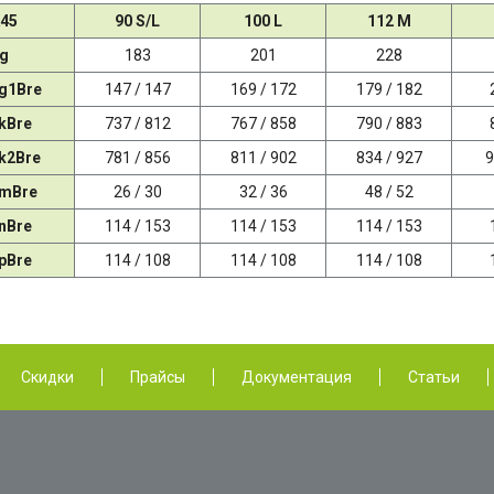
45
90 S/L
100 L
112 M
g
183
201
228
 g1Bre
147 / 147
169 / 172
179 / 182
 kBre
737 / 812
767 / 858
790 / 883
 k2Bre
781 / 856
811 / 902
834 / 927
9
 mBre
26 / 30
32 / 36
48 / 52
 nBre
114 / 153
114 / 153
114 / 153
 pBre
114 / 108
114 / 108
114 / 108
Скидки
Прайсы
Документация
Статьи