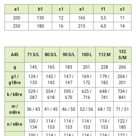
a1
b1
c1
e1
f1
s1
200
130
12
165
3,5
11
250
180
16
215
4,0
14
132
A45
71 S/L
80 S/L
90 S/L
100 L
112 M
S/M
g
145
165
183
201
228
266
g1 /
124 /
142 /
147 /
169 /
179 /
204 /
g1Bre
133
142
147
172
182
201
529 /
554 /
595 /
625 /
648 /
734 /
k / kBre
587
618
670
716
741
841
m /
36 / 43
41 / 45
46 / 50
52 / 56
68 / 72
71 / 51
mBre
100 /
114 /
114 /
114 /
114 /
122 /
n / nBre
134
153
153
153
153
185
100 /
114 /
114 /
114 /
114 /
122 /