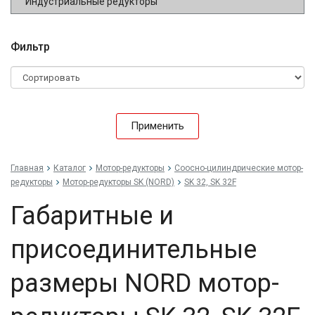
Индустриальные редукторы
Фильтр
Применить
Главная
Каталог
Мотор-редукторы
Соосно-цилиндрические мотор-
редукторы
Мотор-редукторы SK (NORD)
SK 32, SK 32F
Габаритные и
присоединительные
размеры NORD мотор-