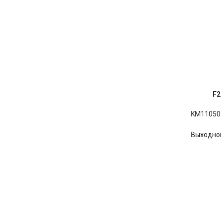
F2
KM110
50
Выходно