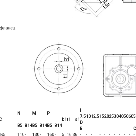
 фланец
i
N
M
P
7.5
10
12.5
15
20
25
30
40
50
60
5
C
b1
t1
s1
D
B5
B14
B5
B14
B5
B14
B
1B5
110
-
130
-
160
-
5
16.3
6
-
-
-
-
-
-
-
-
-
-
-