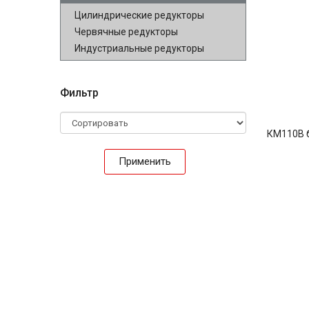
Цилиндрические редукторы
Червячные редукторы
Индустриальные редукторы
Фильтр
КМ110В 
Применить