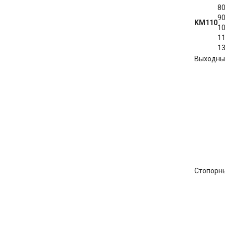
8
9
KM110
1
1
1
Выходны
Стопорн