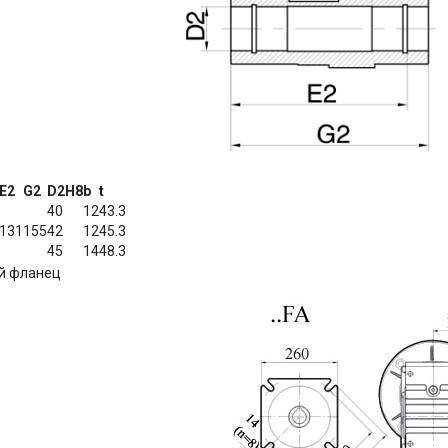
E2
G2
D2H8
b
t
40
12
43.3
131
155
42
12
45.3
45
14
48.3
й фланец