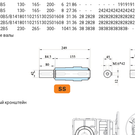
0B5
130
-
165
-
200
-
6
21.8
6
-
-
-
-
-
-
-
19
19
19
1
0B5
130
-
165
-
200
-
8
27.3
6
-
-
-
24
24
24
24
24
24
24
2
00B5/B14
180
110
215
130
250
160
8
31.3
6
28
28
28
28
28
28
28
28
28
28
2
12B5/B14
180
110
215
130
250
160
8
31.3
6
28
28
28
28
28
28
28
28
28
28
2
32B5
230
-
265
-
300
-
10
41.3
6
38
38
38
38
38
38
38
38
38
-
-
е валы
ый кронштейн