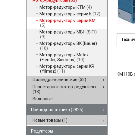
мотор-редукторы
(63)
Мотор-редукторы КТМ
(4)
Мотор-редукторы серии K
(12)
Мотор-редукторы серии КМ
(5)
Мотор-редукторы MBH (SITI)
(9)
Техни
Мотор-редукторы BK (Bauer)
(10)
Мотор-редукторы Motox
(Flender, Siemens)
(10)
Мотор-редукторы серии KR
(Yilmaz)
(11)
КМ110В 
Цилиндро-конические
(32)
Планетарные мотор-редукторы
(13)
Волновые
Приводная техника
(2825)
Новые товары
(1)
Редукторы