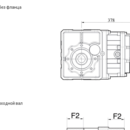
без фланца
ыходной вал