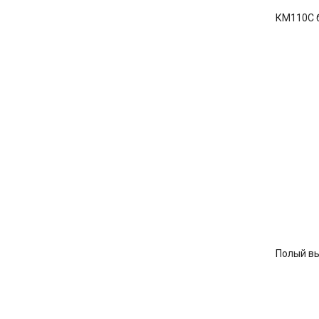
КМ110C 
Полый в