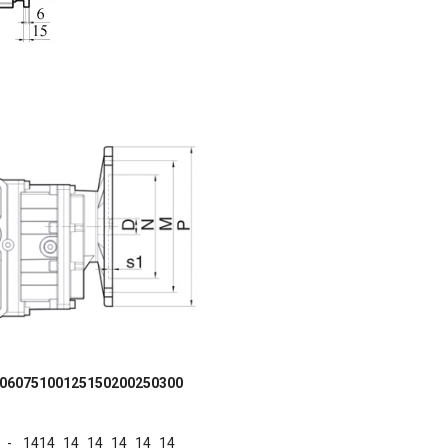
0
60
75
100
125
150
200
250
300
C
-
14
14
14
14
14
14
14