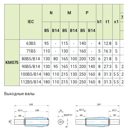
N
M
P
7.5
IEC
b1
t1
s1
B5
B14
B5
B14
B5
B14
63B5
95
-
115
-
140
-
4
12.8
5
-
71B5
110
-
130
-
160
-
5
16.3
5
-
80B5/B14
130
80
165
100
200
120
6
21.8
5
-
KM075
90B5/B14
130
95
165
115
200
140
8
27.3
5
24
100B5/B14
180
110
215
130
250
160
8
31.3
5.5
28
112B5/B14
180
110
215
130
250
160
8
31.3
5.5
28
Выходные валы