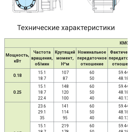
Технические характеристики
КМ07
Частота
Крутящий
Номинальное
Фактичес
Мощность,
вращения,
момент,
передаточное
передаточ
кВт
об/мин
Н*м
отношение
отношен
15.1
107
60
59.44
0.18
18.7
87
50
48.18
15.1
148
60
59.44
0.25
18.7
120
50
48.18
22.4
100
40
40.13
23.6
141
60
59.44
29.1
114
50
48.18
35
95
40
40.13
15.1
219
60
59.44
18.7
178
50
48.18