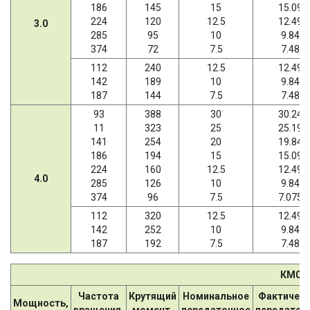
186
145
15
15.09
224
120
12.5
12.49
3.0
285
95
10
9.84
374
72
7.5
7.48
112
240
12.5
12.49
142
189
10
9.84
187
144
7.5
7.48
93
388
30
30.24
11
323
25
25.19
141
254
20
19.84
186
194
15
15.09
224
160
12.5
12.49
4.0
285
126
10
9.84
374
96
7.5
7.075
112
320
12.5
12.49
142
252
10
9.84
187
192
7.5
7.48
КМ07
Частота
Крутящий
Номинальное
Фактичес
Мощность,
вращения,
момент,
передаточное
передаточ