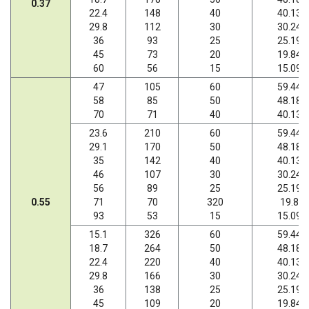
0.37
22.4
148
40
40.13
29.8
112
30
30.24
36
93
25
25.19
45
73
20
19.84
60
56
15
15.09
47
105
60
59.44
58
85
50
48.18
70
71
40
40.13
23.6
210
60
59.44
29.1
170
50
48.18
35
142
40
40.13
46
107
30
30.24
56
89
25
25.19
0.55
71
70
320
19.8
93
53
15
15.09
15.1
326
60
59.44
18.7
264
50
48.18
22.4
220
40
40.13
29.8
166
30
30.24
36
138
25
25.19
45
109
20
19.84