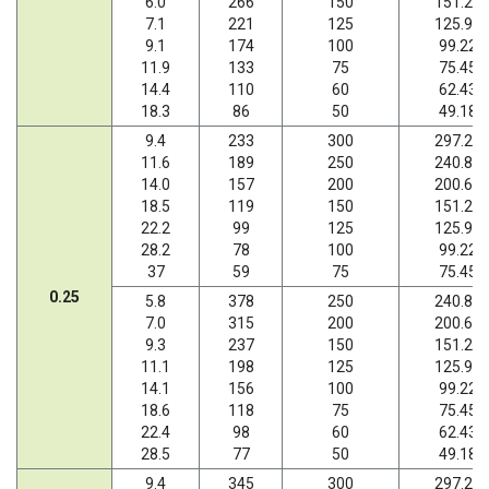
6.0
266
150
151.20
7.1
221
125
125.95
9.1
174
100
99.22
11.9
133
75
75.45
14.4
110
60
62.43
18.3
86
50
49.18
9.4
233
300
297.21
11.6
189
250
240.89
14.0
157
200
200.66
18.5
119
150
151.20
22.2
99
125
125.95
28.2
78
100
99.22
37
59
75
75.45
0.25
5.8
378
250
240.89
7.0
315
200
200.66
9.3
237
150
151.20
11.1
198
125
125.95
14.1
156
100
99.22
18.6
118
75
75.45
22.4
98
60
62.43
28.5
77
50
49.18
9.4
345
300
297.21