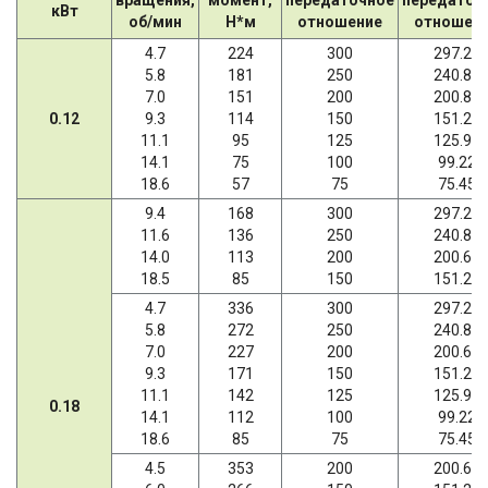
кВт
об/мин
Н*м
отношение
отношен
4.7
224
300
297.21
5.8
181
250
240.89
7.0
151
200
200.86
0.12
9.3
114
150
151.20
11.1
95
125
125.95
14.1
75
100
99.22
18.6
57
75
75.45
9.4
168
300
297.21
11.6
136
250
240.89
14.0
113
200
200.66
18.5
85
150
151.20
4.7
336
300
297.21
5.8
272
250
240.89
7.0
227
200
200.66
9.3
171
150
151.20
11.1
142
125
125.95
0.18
14.1
112
100
99.22
18.6
85
75
75.45
4.5
353
200
200.66