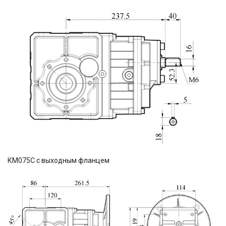
КМ075С с выходным фланцем