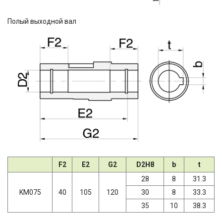
Полый выходной вал
F2
E2
G2
D2H8
b
t
28
8
31.3
KM075
40
105
120
30
8
33.3
35
10
38.3