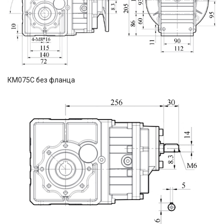
КМ075C без фланца