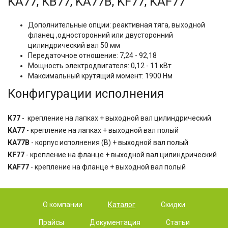
KA77, KB77, KA77B, KF77, KAF77
Дополнительные опции: реактивная тяга, выходной
фланец ,односторонний или двусторонний
цилиндрический вал 50 мм
Передаточное отношение: 7,24 - 92,18
Мощность электродвигателя: 0,12 - 11 кВт
Максимальный крутящий момент: 1900 Нм
Конфигурации исполнения
K77
- крепление на лапках + выходной вал цилиндрический
KA77
- крепление на лапках + выходной вал полый
KA77B
- корпус исполнения (B) + выходной вал полый
KF77
- крепление на фланце + выходной вал цилиндрический
KAF77
- крепление на фланце + выходной вал полый
О компании
Каталог
Скидки
Прайсы
Документация
Статьи