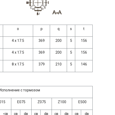
о
р
q
s
t
4 х 17.5
369
200
5
156
4 х 17.5
369
200
5
156
8 х 17.5
379
210
5
146
Исполнение с тормозом
015
Е075
Z075
Z100
Е500
<iв
св
dв
св
dв
св
dв
св
dв