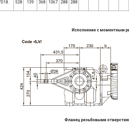
/D18..
528
139
368
1067
288
288
Исполнение с моментным 
Фланец резьбовыми отверстия