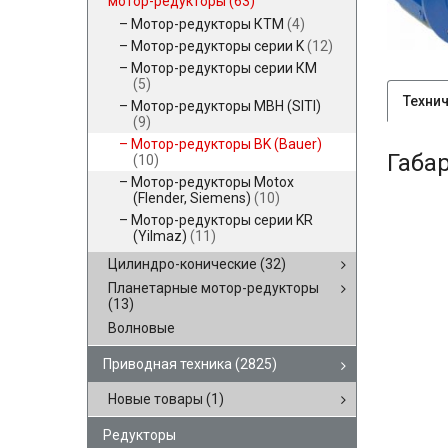
мотор-редукторы
(63)
Мотор-редукторы КТМ
(4)
Мотор-редукторы серии K
(12)
Мотор-редукторы серии КМ
(5)
Техни
Мотор-редукторы MBH (SITI)
(9)
Мотор-редукторы BK (Bauer)
Габа
(10)
Мотор-редукторы Motox
(Flender, Siemens)
(10)
Мотор-редукторы серии KR
(Yilmaz)
(11)
Цилиндро-конические
(32)
Планетарные мотор-редукторы
(13)
Волновые
Приводная техника
(2825)
Новые товары
(1)
Редукторы