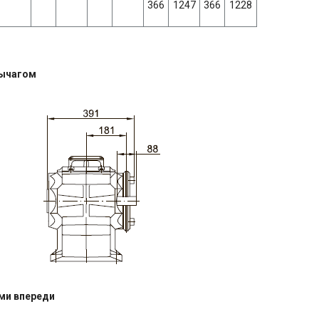
366
1247
366
1228
рычагом
ми впереди