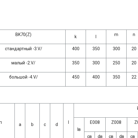
BK70(Z)
m
n
k
l
стандартный -3.V/
400
350
300
20
малый -2.V/
350
300
250
20
большой -4.V/
450
400
350
22
п
l
Е008
Z008
Z
a
b
c
d
lв
св
dв
св
dв
св