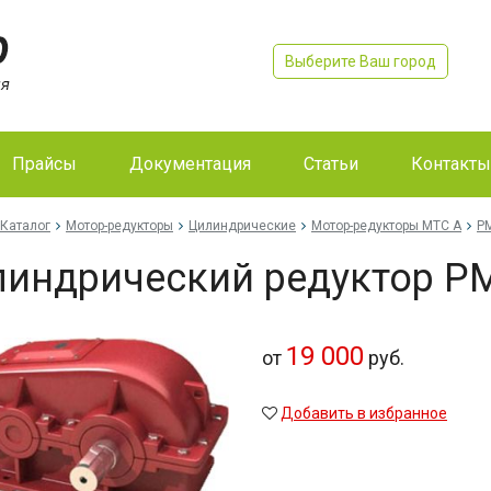
Выберите Ваш город
Прайсы
Документация
Статьи
Контакты
Каталог
Мотор-редукторы
Цилиндрические
Мотор-редукторы MTC A
Р
индрический редуктор Р
19 000
от
руб.
Добавить в избранное