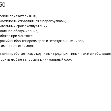
50
сокие показатели КПД;
зможность справляться с перегрузками;
ительный срок эксплуатации;
рвисное обслуживание;
обства при монтаже;
рокий выбор типоразмеров и передаточных чисел;
тимальная стоимость.
пания работает как с крупными предприятиями, так и с небольши
орить любые запросы в минимальный срок.