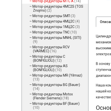
Мотор-редукторы MTC A
(14)
Мотор-редукторы 4MC2S (TOS
Znojmo)
(2)
Мотор-редукторы 5МП
(3)
Мотор-редукторы 4МЦ2С
(4)
Описа
Мотор-редукторы 1МЦ2С
(3)
Мотор-редукторы TNC
(10)
Цилиндри
Мотор-редукторы MNHL (SITI)
(9)
механизм
Мотор-редукторы RCV
высокими
(VARMEC)
(16)
электроэ
Мотор-редукторы C
(BONFIGLIOLI)
(12)
В основу
Мотор-редукторы AS
ступенча
(BONFIGLIOLI)
(10)
Мотор-редукторы MR (Yilmaz)
диапазон
(13)
Мотор-редукторы BG (Bauer)
Наша ком
(14)
нашей ко
Мотор-редукторы Motox
качестве
(Flender Siemens)
(18)
Мотор-редукторы BF (Bauer)
Осно
(10)