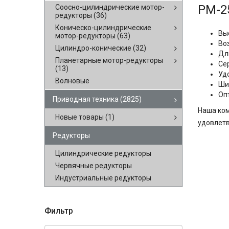
РМ-2
Соосно-цилиндрические мотор-
редукторы
(36)
Коническо-цилиндрические
Вы
мотор-редукторы
(63)
Во
Цилиндро-конические
(32)
Дл
Планетарные мотор-редукторы
Се
(13)
Уд
Волновые
Ши
Оп
Приводная техника
(2825)
Наша ком
Новые товары
(1)
удовлетв
Редукторы
Цилиндрические редукторы
Червячные редукторы
Индустриальные редукторы
Фильтр