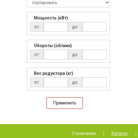
Мощность (кВт)
от:
до:
Обороты (об/мин)
от:
до:
Вес редуктора (кг)
от:
до:
Применить
О компании
Каталог