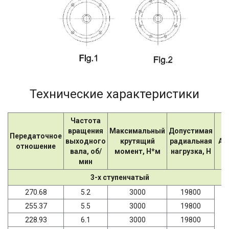
Технические характеристики
Частота
вращения
Максимальный
Допустимая
Передаточное
выходного
крутящий
радиальная
AD
отношение
вала, об/
момент, Н*м
нагрузка, Н
мин
3-х ступенчатый
270.68
5.2
3000
19800
255.37
5.5
3000
19800
228.93
6.1
3000
19800