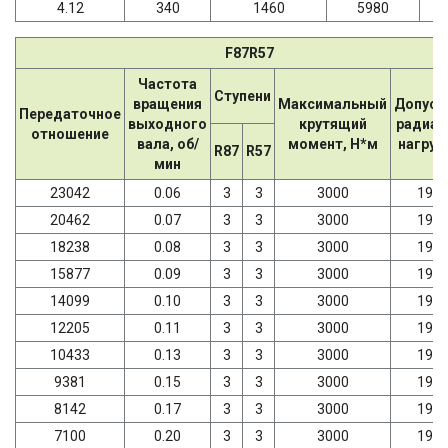
4.12
340
1460
5980
F87R57
Частота
Ступени
вращения
Максимальный
Допуст
Передаточное
выходного
крутящий
радиал
отношение
вала, об/
момент, Н*м
нагрузк
R87
R57
мин
23042
0.06
3
3
3000
198
20462
0.07
3
3
3000
198
18238
0.08
3
3
3000
198
15877
0.09
3
3
3000
198
14099
0.10
3
3
3000
198
12205
0.11
3
3
3000
198
10433
0.13
3
3
3000
198
9381
0.15
3
3
3000
198
8142
0.17
3
3
3000
198
7100
0.20
3
3
3000
198