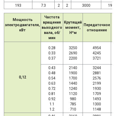
193
7.3
2
2
3000
198
Частота
Мощность
вращения
Крутящий
Д
электродвигателя,
Передаточное
выходного
момент,
р
кВт
отношение
вала, об/
Н*м
н
мин
0.28
3250
4954
0.33
2690
4245
0.37
2200
3721
0.43
2140
3244
0.48
1900
2881
0,12
0.54
1700
2576
0.63
1440
2199
0.72
1240
1930
0.81
1120
1709
0.92
980
1493
1.1
785
1300
1.2
710
1148