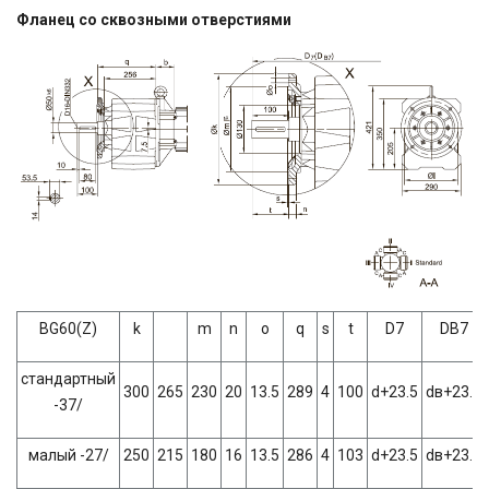
Фланец со сквозными отверстиями
BG60(Z)
k
m
n
о
q
s
t
D7
DВ7
стандартный
300
265
230
20
13.5
289
4
100
d+23.5
dв+23.5
-37/
малый -27/
250
215
180
16
13.5
286
4
103
d+23.5
dв+23.5