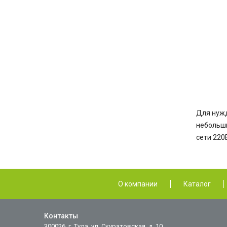
Для нуж
небольш
сети
220
О компании
Каталог
Контакты
300026, г. Тула, ул. Скуратовская, д. 10