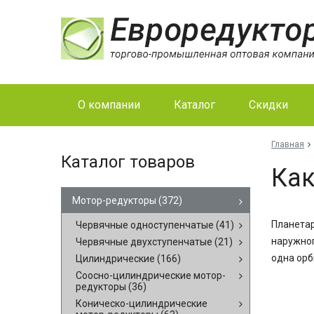
О компании
Каталог
Скидки
Главная
Каталог товаров
Как
Мотор-редукторы
(372)
Планетар
Червячные одноступенчатые
(41)
наружног
Червячные двухступенчатые
(21)
одна орб
Цилиндрические
(166)
Соосно-цилиндрические мотор-
редукторы
(36)
Коническо-цилиндрические