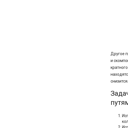
Другое п
и скомпо
кратного
находятс
снизится
Зада
путя
Ис
ко
Ис