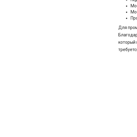
Мо
Мо
Пр
Для пром
Благодар
который 
требуетс