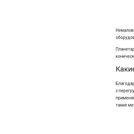
Немалова
оборудов
Планетар
коническ
Каки
Благодар
с
перегр
применяю
такие ме