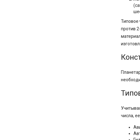
(с
ше
Типовое 
против 2
материал
изготовл
Конс
Планетар
необходи
Типо
Учитывая
числа, е
Ав
Ав
Ги