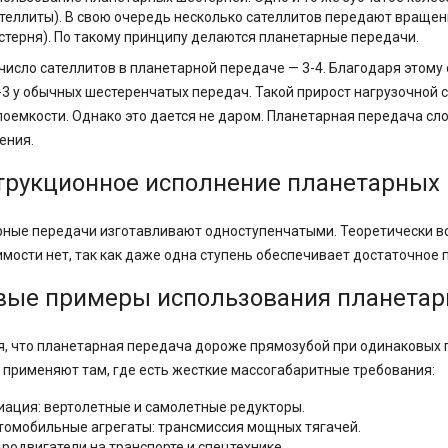
ателлиты). В свою очередь несколько сателлитов передают вращен
стерня). По такому принципу делаются планетарные передачи.
число сателлитов в планетарной передаче — 3-4. Благодаря этому
-3 у обычных шестеренчатых передач. Такой прирост нагрузочной 
оемкости. Однако это дается не даром. Планетарная передача сло
ения.
трукционное исполнение планетарных
ные передачи изготавливают одноступенчатыми. Теоретически во
мости нет, так как даже одна ступень обеспечивает достаточное 
вые примеры использования планетар
, что планетарная передача дороже прямозубой при одинаковых 
е применяют там, где есть жесткие массогабаритные требования:
иация: вертолетные и самолетные редукторы.
томобильные агрегаты: трансмиссия мощных тягачей.
дродвигатели на транспорте и спецтехнике.