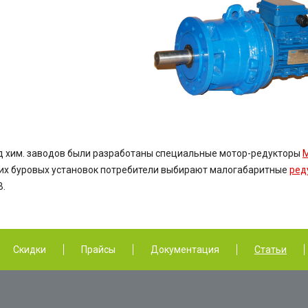
д
хим.
заводов были разработаны специальные
мотор-редукторы
их буровых установок потребители выбирают малогабаритные
ред
В
.
Скидки
Прайсы
Документация
Статьи