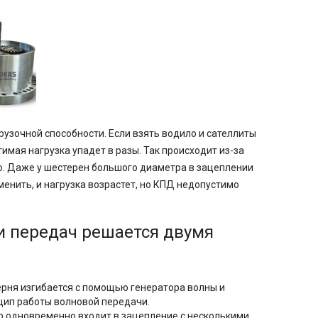
узочной способности. Если взять водило и сателлиты
имая нагрузка упадет в разы. Так происходит из-за
о. Даже у шестерен большого диаметра в зацеплении
менить, и нагрузка возрастет, но КПД недопустимо
и передач решается двумя
ерня изгибается с помощью генератора волны и
нцип работы волновой передачи.
о одновременно входит в зацепление с несколькими