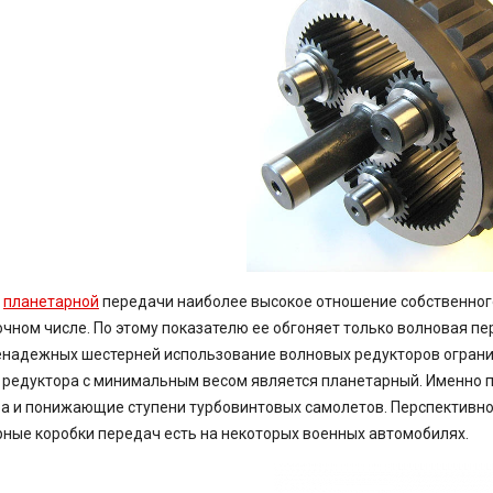
у
планетарной
передачи наиболее высокое отношение собственног
чном числе. По этому показателю ее обгоняет только волновая пе
енадежных шестерней использование волновых редукторов огран
редуктора с минимальным весом является планетарный. Именно 
а и понижающие ступени турбовинтовых самолетов. Перспективно
ные коробки передач есть на некоторых военных автомобилях.