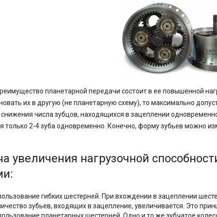
реимущество планетарной передачи состоит в ее повышенной нагр
новать их в другую (не планетарную схему), то максимально допуст
 снижения числа зубцов, находящихся в зацеплении одновременн
я только 2-4 зуба одновременно. Конечно, форму зубьев можно из
.
ча увеличения нагрузочной способност
ми:
пользование гибких шестерней. При вхождении в зацеплении шест
личество зубьев, входящих в зацепление, увеличивается. Это при
пользование планетарных шестерней. Одно и то же зубчатое колес