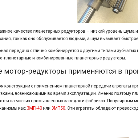
жное качество планетарных редукторов — низкий уровень шума и 
ания, так как оно обслуживается людьми, а шум вызывает быстрое
ная передача отлично комбинируется с другими типами зубчатых
о-планетарные и комбинированные планетарные редукторы.
е мотор-редукторы применяются в пр
я конструкции с применением планетарной передачи агрегаты пр
узками,
возникающими во время эксплуатации. Именно поэтому п
тся на многих промышленных заводах и фабриках. Популярным м
ханизмы как:
3МП-40
или
3МП50
. Эти агрегаты обладают превосхо