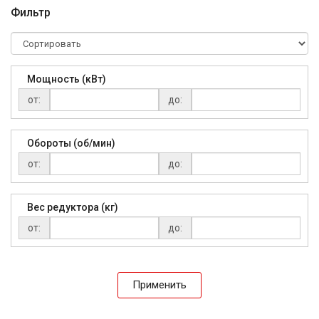
Фильтр
Мощность (кВт)
от:
до:
Обороты (об/мин)
от:
до:
Вес редуктора (кг)
от:
до:
Применить